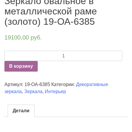
Зеркало овальное в
металлической раме
(золото) 19-ОА-6385
19100,00
руб.
Количество
Зеркало
В корзину
овальное
в
металлической
Артикул:
19-ОА-6385
Категории:
Декоративные
раме
зеркала
,
Зеркала
,
Интерьер
(золото)
19-
ОА-6385
Детали